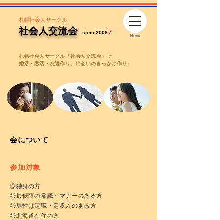
札幌社会人サークル
社会人交流会
since2008
💕
Menu
札幌社会人サークル「社会人交流会」で
婚活・恋活・友達作り、出会いのきっかけ作り♪
会について
参加対象
◎独身の方
◎最低限の常識・マナーのある方
◎男性は定職・定収入のある方
◎北海道在住の方