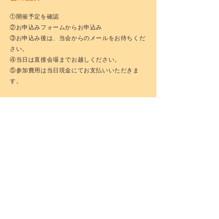
①開催予定を確認
②お申込みフォームからお申込み
③お申込み後は、当会からのメールをお待ちくだ
さい。
④当日は直接会場までお越しください。
⑤参加費用は当日現金にてお支払いいただきま
す。
◆会場詳細はメールにてお知らせいたします。
◆カップリング
・プロフィールシートの記入など
形式的なことは行いません。
◆連絡先交換は自由となります。（紙とペンも用
意しています。）
備考
◎身分証明書のご提示をお願いする場合がありま
す。
◎会は禁煙・服装自由となります。
◎男女比率は5対5をお約束するものではありませ