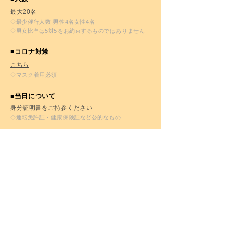
最大20名
◇最少催行人数:男性4名女性4名
◇男女比率は5対5をお約束するものではありません
■コロナ対策
こちら
◇マスク着用必須
■当日について
身分証明書をご持参ください
◇運転免許証・健康保険証など公的なもの
■注意点1
参加お断り
◇既婚者・遊び目的の方・チャラチャラした方・イベ
ント関係の方・営業勧誘目的の方・あからさまな出会
い目的の方・純粋に場を楽しむ意識のない方・主催者
側の指示に従っていただけない方
■注意点2
お友達との参加について