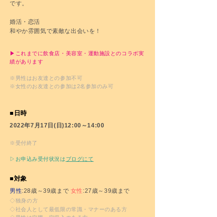
です。
婚活・恋活
和やか雰囲気で素敵な出会いを！
▶これまでに飲食店・美容室・運動施設とのコラボ実
績があります
※男性はお友達との参加不可
※女性のお友達との参加は2名参加のみ可
■
日時
2022年7月17日(日)12:00～14:00
※受付終了
▷お申込み受付状況は
ブログにて
■対象
男性
:28歳～39歳まで
女性
:27歳～39歳まで
◇独身の方
◇社会人として最低限の常識・マナーのある方