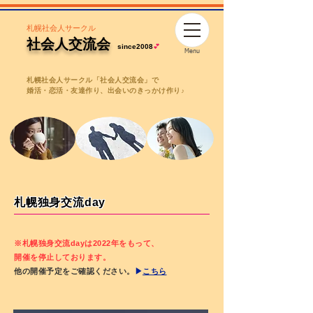
札幌社会人サークル
社会人交流会
since2008
💕
Menu
札幌社会人サークル「社会人交流会」で
婚活・恋活・友達作り、出会いのきっかけ作り♪
札幌独身交流day
※札幌独身交流dayは2022年をもって、
開催を停止しております。
他の開催予定をご確認ください。
▶
こちら