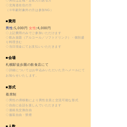
◇男性は定職・定収入のある方
◇北海道在住の方
（※年齢対象外の方は参加NG）
■費用
男性
:5,000円
女性
:4,000円
◇上記費用のみでご参加いただけます
◇飲み放題（アルコール／ソフトドリンク）・個別盛
り料理含む
◇当日現金にてお支払いいただきます
■会場
札幌駅徒歩圏の飲食店にて
◇詳細についてはお申込みいただいた方へメールにて
お知らせいたします。
■形式
着席制
◇男性の席移動により異性全員と交流可能な形式
◇自由に会話を楽しんでいただきます
◇連絡先交換自由
◇服装自由
・禁煙
■人数